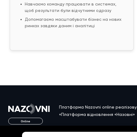
Навчаємо команду працювати в системах,
щоб результати були відчутними одразу
Допомагаємо масштабувати бізнес на нових
ринках завдяки даним і аналітиці
Платформа Nazovni online реалізов
«Платформа відновлення «Назовні»
Online