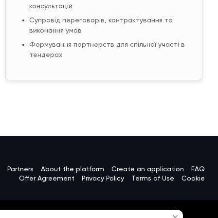
консультацій
Супровід переговорів, контрактування та
виконання умов
Формування партнерств для спільної участі в
тендерах
Partners
About the platform
Create an application
FAQ
Offer Agreement
Privacy Policy
Terms of Use
Сookie