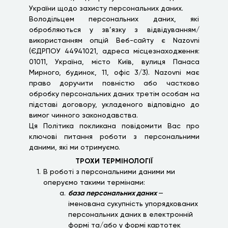
України щодо захисту персональних даних.
Володільцем персональних даних, які
обробляються у зв’язку з відвідуванням/
використанням опцій Веб-сайту є Nazovni
(ЄДРПОУ 44941021, адреса місцезнаходження:
01011, Україна, місто Київ, вулиця Панаса
Мирного, будинок, 11, офіс 3/3). Nazovni має
право доручити повністю або частково
обробку персональних даних третім особам на
підставі договору, укладеного відповідно до
вимог чинного законодавства.
Ця Політика покликана повідомити Вас про
ключові питання роботи з персональними
даними, які ми отримуємо.
ТРОХИ ТЕРМІНОЛОГІЇ
В роботі з персональними даними ми
оперуємо такими термінами:
база персональних даних
—
іменована сукупність упорядкованих
персональних даних в електронній
формі та/або у формі картотек