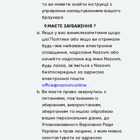
то ви можете знайти інструкції з
управління налаштуваннями вашого
браузера.
9.МАЄТЕ ЗАУВАЖЕННЯ ?
Якщо у вас виниклизапитання щодо
цієї Політики або якщо ви отримали
будь—яке небажане електронне
сповіщення, надіслане Nazovni або
начебто надіслане від імені Nazovni,
будь ласка, зв’яжіться з Nazovni
безпосередньо за адресою
електронної пошти
office@nazovni.online
.
Ви маєте право звернутись з
питаннями, пов’язаними із
збиранням, використанням,
зберіганням та іншою обробкою
ваших персональних даних, до
Уповноваженого Верховної Ради
України з прав людини, з яким можна
сконтактувати за адресою