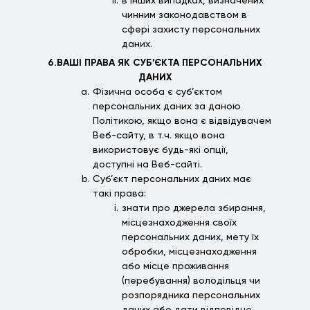
в інших випадках, визначених
чинним законодавством в
сфері захисту персональних
даних.
6.ВАШІ ПРАВА ЯК СУБ’ЄКТА ПЕРСОНАЛЬНИХ
ДАНИХ
Фізична особа є суб’єктом
персональних даних за даною
Політикою, якщо вона є відвідувачем
Веб-сайту, в т.ч. якщо вона
використовує будь-які опції,
доступні на Веб-сайті.
Суб’єкт персональних даних має
такі права:
знати про джерела збирання,
місцезнаходження своїх
персональних даних, мету їх
обробки, місцезнаходження
або місце проживання
(перебування) володільця чи
розпорядника персональних