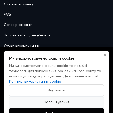
Створити заявку
FAQ
Договір оферти
Політика конфіденційності
Умови використання
Файли cookie
Ми використовуємо файли cookie
Ми використовуємо файли cookie та подібні
технології для покращення роботи нашого сайту та
вашого досвіду користування. Детальніше в нашій
Політиці використання cookie
Email:
office@nazovni.online
Відхилити
Налаштування