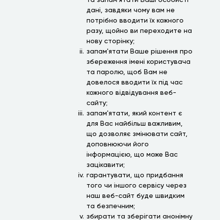
та запам'ятати Ваші особисті
дані, завдяки чому вам не
потрібно вводити їх кожного
разу, щойно ви переходите на
нову сторінку;
запам'ятати Ваше рішення про
збереження імені користувача
та паролю, щоб Вам не
довелося вводити їх під час
кожного відвідування веб-
сайту;
запам'ятати, який контент є
для Вас найбільш важливим,
що дозволяє змінювати сайт,
доповнюючи його
інформацією, що може Вас
зацікавити;
гарантувати, що придбання
того чи іншого сервісу через
наш веб-сайт буде швидким
та безпечним;
збирати та зберігати анонімну