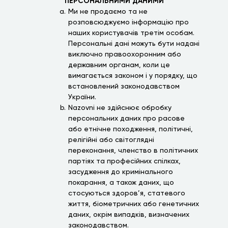
ПЕРСОНАЛЬНИМИ ДАНИМИ
Ми не продаємо та не
розповсюджуємо інформацію про
наших користувачів третім особам.
Персональні дані можуть бути надані
виключно правоохоронним або
державним органам, коли це
вимагається законом і у порядку, що
встановлений законодавством
України.
Nazovni не здійснює обробку
персональних даних про расове
або етнічне походження, політичні,
релігійні або світоглядні
переконання, членство в політичних
партіях та професійних спілках,
засудження до кримінального
покарання, а також даних, що
стосуються здоров’я, статевого
життя, біометричних або генетичних
даних, окрім випадків, визначених
законодавством.