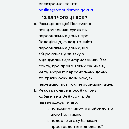
електронної пошти
hotline@ombudsman.gov.ua
.
10.ДЛЯ ЧОГО ЦЕ ВСЕ ?
Розміщення цієї Політики є
повідомленням суб’єктів
персональних даних про
Володільця, склад та зміст
персональних даних, що
збираються у зв’язку з
відвідуванням/використанням Веб-
сайту, про права таких суб’єктів,
мету збору їх персональних даних
та третіх осіб, яким можуть
передаватись такі персональні дані.
Реєструючись в особистому
кабінеті на Веб-сайт
і
, Ви
підтверджуєте, що:
належним чином ознайомлені з
цією Політикою;
надаєте згоду (шляхом
проставлення відповідної