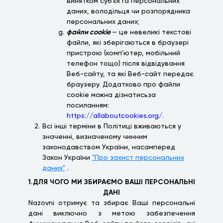
винятком суб’єкта персональних
даних, володільця чи розпорядника
персональних даних;
файли cookie
— це невеликі текстові
файли, які зберігаються в браузері
пристрою (комп'ютер, мобільний
телефон тощо) після відвідування
Веб-сайту, та які Веб-сайт передає
браузеру. Додатково про файли
cookie можна дізнатисьза
посиланням:
https://allaboutcookies.org/.
Всі інші терміни в Політиці вживаються у
значенні, визначеному чинним
законодавством України, насамперед
Закон України
"Про захист персональних
даних"
.
1.ДЛЯ ЧОГО МИ ЗБИРАЄМО ВАШІ ПЕРСОНАЛЬНІ
ДАНІ
Nazovni отримує та збирає Ваші персональні
дані виключно з метою забезпечення