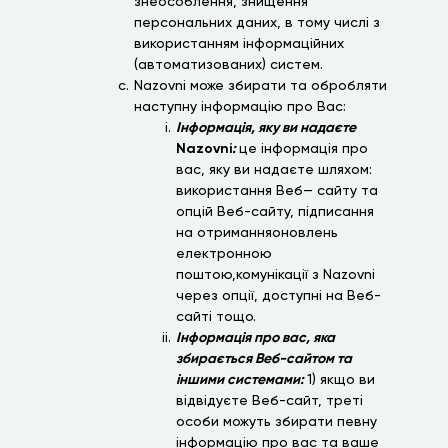
знеособлення, знищення
персональних даних, в тому числі з
використанням інформаційних
(автоматизованих) систем.
Nazovni може збирати та обробляти
наступну інформацію про Вас:
Інформація, яку ви надаєте
Nazovni
:
це інформація про
вас, яку ви надаєте шляхом:
використання Веб— сайту та
опцій Веб-сайту, підписання
на отриманняоновлень
електронною
поштою,комунікації з Nazovni
через опції, доступні на Веб-
сайті тощо.
Інформація про вас, яка
збирається Веб-сайтом та
іншими системами:
1) якщо ви
відвідуєте Веб-сайт, треті
особи можуть збирати певну
інформацію про вас та ваше