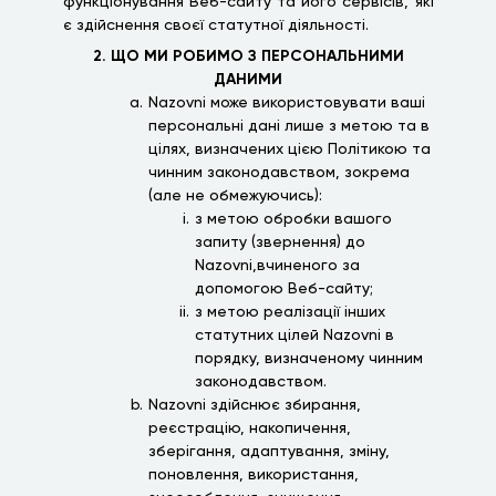
функціонування Веб-сайту та його сервісів, які
є здійснення своєї статутної діяльності.
2. ЩО МИ РОБИМО З ПЕРСОНАЛЬНИМИ
ДАНИМИ
Nazovni може використовувати ваші
персональні дані лише з метою та в
цілях, визначених цією Політикою та
чинним законодавством, зокрема
(але не обмежуючись):
з метою обробки вашого
запиту (звернення) до
Nazovni,вчиненого за
допомогою Веб-сайту;
з метою реалізації інших
статутних цілей Nazovni в
порядку, визначеному чинним
законодавством.
Nazovni здійснює збирання,
реєстрацію, накопичення,
зберігання, адаптування, зміну,
поновлення, використання,