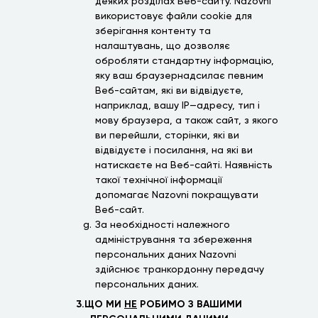
деяких розділах Веб-сайту. Nazovni
використовує файли cookie для
зберігання контенту та
налаштувань, що дозволяє
обробляти стандартну інформацію,
яку ваш браузернадсилає певним
Веб-сайтам, які ви відвідуєте,
наприклад, вашу IP—адресу, тип і
мову браузера, а також сайт, з якого
ви перейшли, сторінки, які ви
відвідуєте і посилання, на які ви
натискаєте на Веб-сайті. Наявність
такої технічної інформації
допомагає Nazovni покращувати
Веб-сайт.
За необхідності належного
адміністрування та збереження
персональних даних Nazovni
здійснює транкордонну передачу
персональних даних.
3.ЩО МИ
НЕ
РОБИМО З ВАШИМИ